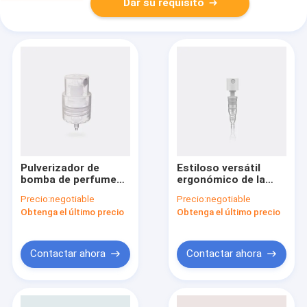
Dar su requisito
Pulverizador de
Estiloso versátil
bomba de perfumes
ergonómico de la
JY819 con velocidad
bomba de perfume
Precio:
negotiable
Precio:
negotiable
de descarga de la
pulverizador JY817
Obtenga el último precio
Obtenga el último precio
botella de PP 0,085 ±
0,02 ml/T
Contactar ahora
Contactar ahora