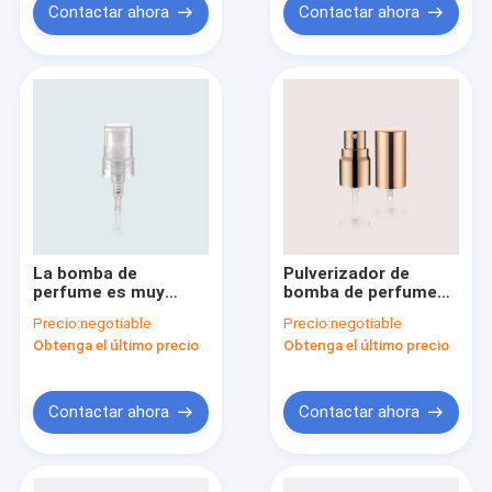
Contactar ahora
Contactar ahora
La bomba de
Pulverizador de
perfume es muy
bomba de perfume
conveniente JY813
duradero JY816 con
Precio:
negotiable
Precio:
negotiable
JY813A
tapa completa
Obtenga el último precio
Obtenga el último precio
Contactar ahora
Contactar ahora