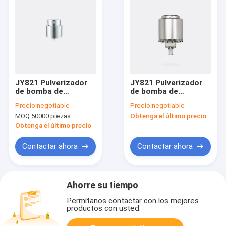
JY821 Pulverizador
JY821 Pulverizador
de bomba de
de bomba de
perfumes con
perfume con 0,27
Precio:
negotiable
Precio:
negotiable
material de aluminio
mm de diámetro del
MOQ:
50000 piezas
Obtenga el último precio
de diámetro de
orificio de inserción y
orificio de inserción
materiales de
Obtenga el último precio
de 0,2 mm y opción
aluminio
de cierre 15/410
Contactar ahora
Contactar ahora
Ahorre su tiempo
Permítanos contactar con los mejores
productos con usted.