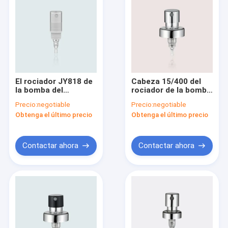
El rociador JY818 de
Cabeza 15/400 del
la bomba del
rociador de la bomba
perfume con los PP
del perfume de la
Precio:
negotiable
Precio:
negotiable
embotella la tarifa
encrespadura 20/400
Obtenga el último precio
Obtenga el último precio
0.05±0.01ml/T de la
para JY802-A01
descarga
cosmético
Contactar ahora
Contactar ahora
Hogar
Productos
Sobre nosotros