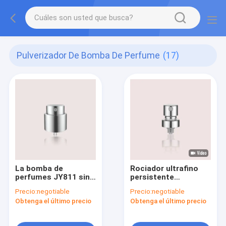
Pulverizador De Bomba De Perfume
(17)
La bomba de
Rociador ultrafino
perfumes JY811 sin
persistente
grillete / tornillo -
0.085±0.02ml/T de la
Precio:
negotiable
Precio:
negotiable
encendido /
bomba JY807 del
Obtenga el último precio
Obtenga el último precio
encendido
atomizador del
perfume