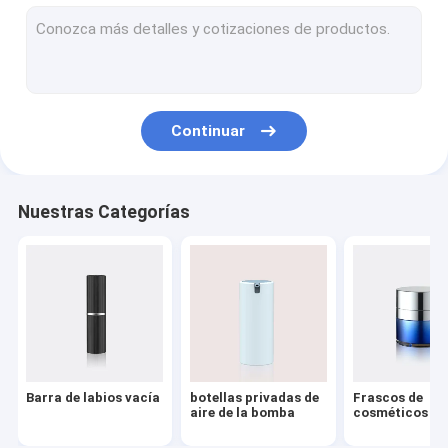
Bomba del dispensador de la loción
Rociador plástico del disparador
Bomba de aceite
Continuar
Compacto en polvo
Cápsulas de aluminio
Nuestras Categorías
rociador fino de la niebla
Bombas cosméticas del tratamiento
Botellas del cosmético del ANIMAL DOMÉSTICO
Bomba del jabón que hace espuma
Barra de labios vacía
botellas privadas de
Frascos de
Bomba del removedor del esmalte de uñas
aire de la bomba
cosméticos pl