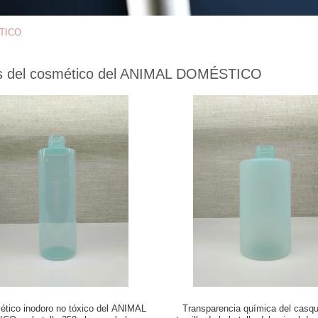
STICO
as del cosmético del ANIMAL DOMÉSTICO
ético inodoro no tóxico del ANIMAL
Transparencia química del casqui