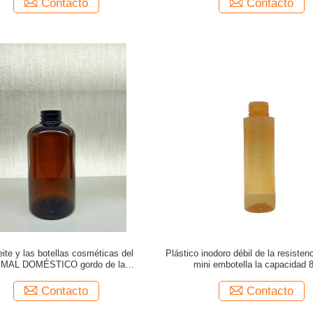
Contacto
Contacto
eite y las botellas cosméticas del
Plástico inodoro débil de la resisten
IMAL DOMÉSTICO gordo de la
mini embotella la capacidad 
encia/el animal doméstico ambarino
a las muestras libres para la acción
Contacto
Contacto