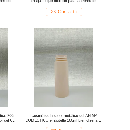
oméstico de
casquillo que atornilla para la crema de
óxica
cara/médico cosméticos
Contacto
tico 200ml
El cosmético helado, metálico del ANIMAL
por del CO2
DOMÉSTICO embotella 180ml bien diseñado
para la crema de cara