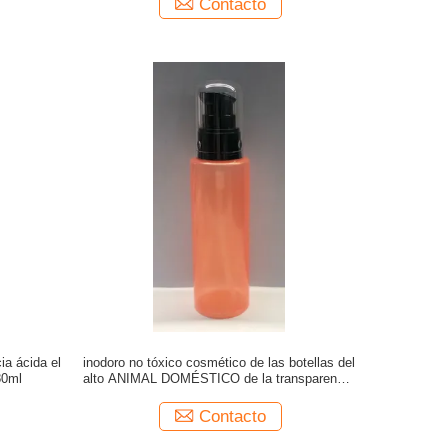
Contacto
cia ácida el
inodoro no tóxico cosmético de las botellas del
80ml
alto ANIMAL DOMÉSTICO de la transparencia
100ml para el casquillo que atornilla o la
bomba
Contacto