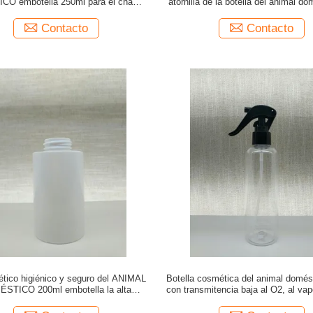
O embotella 250ml para el champú
atornilla de la botella del animal d
OEM/ODM
la estabilidad 250ml alta no t
Contacto
Contacto
tico higiénico y seguro del ANIMAL
Botella cosmética del animal domés
STICO 200ml embotella la alta
con transmitencia baja al O2, al va
transparencia
y de agua