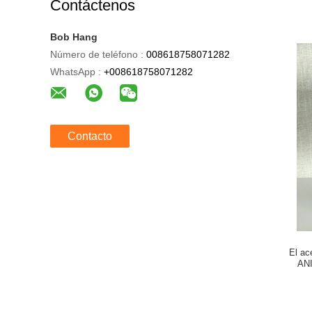
Contáctenos
Bob Hang
Número de teléfono :
008618758071282
WhatsApp :
+008618758071282
Contacto
El ac
AN
resist
embotell