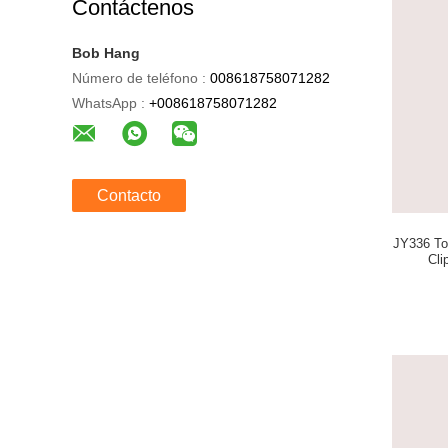
Contáctenos
Bob Hang
Número de teléfono :
008618758071282
WhatsApp :
+008618758071282
Contacto
JY336 Tod
Cli