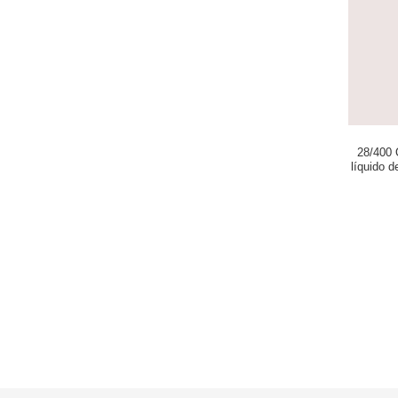
28/400 
líquido d