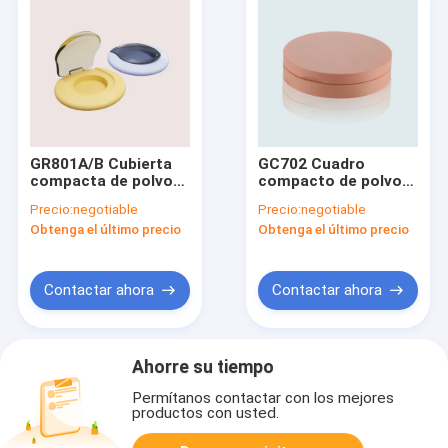
GR801A/B Cubierta
GC702 Cuadro
compacta de polvo
compacto de polvo
sólido de plástico
sólido con espejo
Precio:
negotiable
Precio:
negotiable
ABS
Obtenga el último precio
Obtenga el último precio
Contactar ahora
Contactar ahora
Ahorre su tiempo
Permítanos contactar con los mejores
productos con usted.