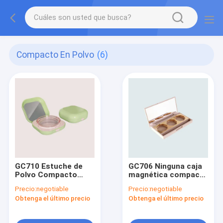
Compacto En Polvo
(6)
GC710 Estuche de
GC706 Ninguna caja
Polvo Compacto
magnética compacta
Sólido Sin Imán con
de polvo sólido con
Precio:
negotiable
Precio:
negotiable
Espejo
espejo
Obtenga el último precio
Obtenga el último precio