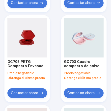
Contactar ahora
Contactar ahora
GC705 PETG
GC703 Cuadro
Compacto Envasado
compacto de polvo
en polvo sólido Color
sólido con espejo
Precio:
negotiable
Precio:
negotiable
rojo
Obtenga el último precio
Obtenga el último precio
Contactar ahora
Contactar ahora