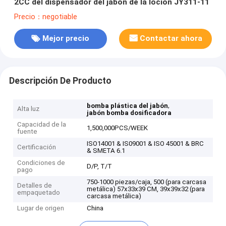
2CC del dispensador del jabón de la loción JY311-11
Precio：negotiable
Mejor precio
Contactar ahora
Descripción De Producto
,
bomba plástica del jabón
Alta luz
jabón bomba dosificadora
Capacidad de la
1,500,000PCS/WEEK
fuente
ISO14001 & IS09001 & ISO 45001 & BRC
Certificación
& SMETA 6.1
Condiciones de
D/P, T/T
pago
750-1000 piezas/caja, 500 (para carcasa
Detalles de
metálica) 57x33x39 CM, 39x39x32 (para
empaquetado
carcasa metálica)
Lugar de origen
China