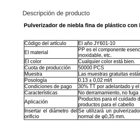
Descripción de producto
Pulverizador de niebla fina de plástico con
Código del artículo
El año JY601-10
PP es el componente esencia
El material
inoxidable, etc.
El color
Cualquier color está bien.
Cuota de producción
50000 PCS
Muestra
Las muestras gratuitas está
Posología
0.13 ± 0,02 ml/t
Condiciones de pago
30% TT por adelantado y el
Características
No derramamiento, no fuga
Productos para el cuidado de
Aplicación
productos para el cabello
Insertar el diámetro del
Se utilizará un pulverizado
orificio
normal de φ0,35 mm.