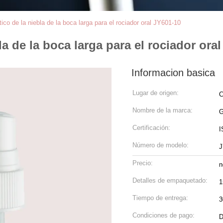
tico de la niebla de la boca larga para el rociador oral JY601-10
la de la boca larga para el rociador ora
Informacion basica
Lugar de origen:
C
Nombre de la marca:
Certificación:
I
Número de modelo:
J
Precio:
n
Detalles de empaquetado:
1
Tiempo de entrega:
3
Condiciones de pago:
D