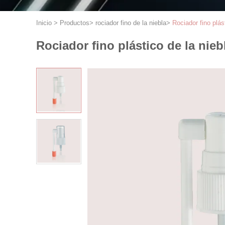
Inicio
>
Productos
>
rociador fino de la niebla
>
Rociador fino plás
Rociador fino plástico de la nieb