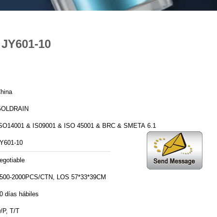
l JY601-10
hina
GOLDRAIN
SO14001 & IS09001 & ISO 45001 & BRC & SMETA 6.1
Y601-10
egotiable
500-2000PCS/CTN, LOS 57*33*39CM
0 días hábiles
/P, T/T