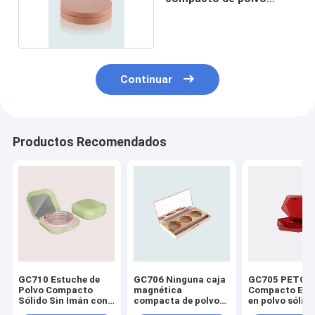
sólido con espejo
Continuar
Productos Recomendados
GC710 Estuche de
GC706 Ninguna caja
GC705 PETG
Polvo Compacto
magnética
Compacto Env
Sólido Sin Imán con
compacta de polvo
en polvo sólid
Espejo
sólido con espejo
rojo