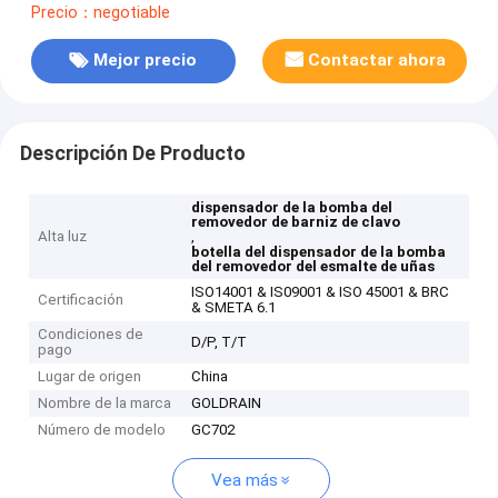
Precio：negotiable
Mejor precio
Contactar ahora
Descripción De Producto
dispensador de la bomba del
removedor de barniz de clavo
Alta luz
,
botella del dispensador de la bomba
del removedor del esmalte de uñas
ISO14001 & IS09001 & ISO 45001 & BRC
Certificación
& SMETA 6.1
Condiciones de
D/P, T/T
pago
Lugar de origen
China
Nombre de la marca
GOLDRAIN
Número de modelo
GC702
Vea más