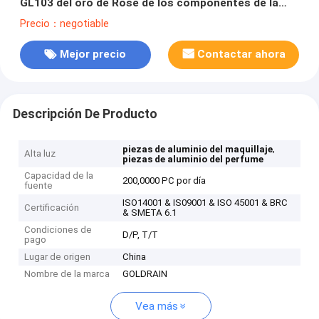
GL103 del oro de Rose de los componentes de la
cubierta elegante
Precio：negotiable
Mejor precio
Contactar ahora
Descripción De Producto
,
piezas de aluminio del maquillaje
Alta luz
piezas de aluminio del perfume
Capacidad de la
200,0000 PC por día
fuente
ISO14001 & IS09001 & ISO 45001 & BRC
Certificación
& SMETA 6.1
Condiciones de
D/P, T/T
pago
Lugar de origen
China
Nombre de la marca
GOLDRAIN
Vea más