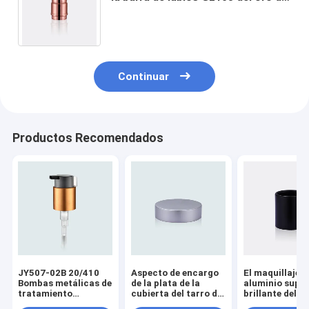
Rose de los componentes de la
cubierta elegante
Continuar
Productos Recomendados
JY507-02B 20/410
Aspecto de encargo
El maquillaje d
Bombas metálicas de
de la plata de la
aluminio super
tratamiento
cubierta del tarro del
brillante del al
cosmético con clip
alúmina de las
lustre parte el