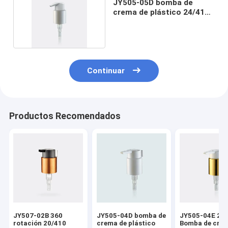
JY505-05D bomba de
crema de plástico 24/410
dosis 0,45cc
Continuar
Productos Recomendados
JY507-02B 360
JY505-04D bomba de
JY505-04E 24
rotación 20/410
crema de plástico
Bomba de cre