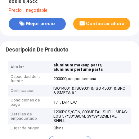
dosis 0,45cc
Precio：negotiable
Mejor precio
Contactar ahora
Descripción De Producto
,
aluminum makeup parts
Alta luz
aluminum perfume parts
Capacidad de la
200000pcs por semana
fuente
ISO14001 & IS09001 & ISO 45001 & BRC
Certificación
& SMETA 6.1
Condiciones de
T/T, D/P, L/C
pago
1200PCS/CTN, 800METAL SHELL MEAS:
Detalles de
LOS 57*33*39CM, 39*39*32METAL
empaquetado
SHELL
Lugar de origen
China