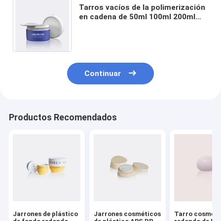
Tarros vacíos de la polimerización
en cadena de 50ml 100ml 200ml
PP/PP para la BI-inyección de los
cosméticos GR721C
Continuar
Productos Recomendados
Jarrones de plástico
Jarrones cosméticos
Tarro cosméti