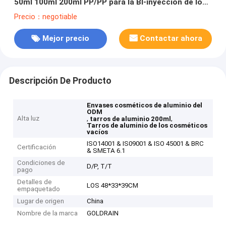
50ml 100ml 200ml PP/PP para la BI-inyección de los
cosméticos GR721C
Precio：negotiable
Mejor precio
Contactar ahora
Descripción De Producto
Envases cosméticos de aluminio del
ODM
Alta luz
,
,
tarros de aluminio 200ml
Tarros de aluminio de los cosméticos
vacíos
ISO14001 & IS09001 & ISO 45001 & BRC
Certificación
& SMETA 6.1
Condiciones de
D/P, T/T
pago
Detalles de
LOS 48*33*39CM
empaquetado
Lugar de origen
China
Nombre de la marca
GOLDRAIN