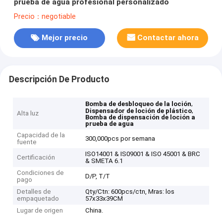
prueba de agua profesional personalizado
Precio：negotiable
Mejor precio
Contactar ahora
Descripción De Producto
,
Bomba de desbloqueo de la loción
,
Dispensador de loción de plástico
Alta luz
Bomba de dispensación de loción a
prueba de agua
Capacidad de la
300,000pcs por semana
fuente
ISO14001 & IS09001 & ISO 45001 & BRC
Certificación
& SMETA 6.1
Condiciones de
D/P, T/T
pago
Detalles de
Qty/Ctn: 600pcs/ctn, Mras: los
empaquetado
57x33x39CM
Lugar de origen
China.